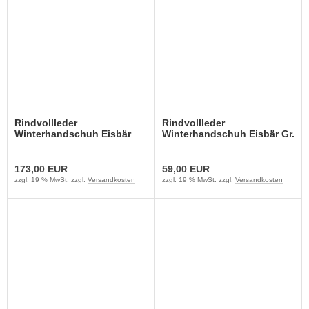
Rindvollleder
Rindvollleder
Winterhandschuh Eisbär
Winterhandschuh Eisbär Gr.
Gr.8-12 (60 Paar)
8-12 (12 Paar)
173,00 EUR
59,00 EUR
zzgl. 19 % MwSt. zzgl.
Versandkosten
zzgl. 19 % MwSt. zzgl.
Versandkosten