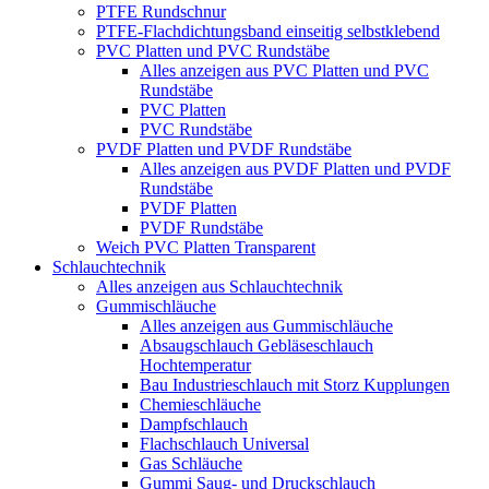
PTFE Rundschnur
PTFE-Flachdichtungsband einseitig selbstklebend
PVC Platten und PVC Rundstäbe
Alles anzeigen aus PVC Platten und PVC
Rundstäbe
PVC Platten
PVC Rundstäbe
PVDF Platten und PVDF Rundstäbe
Alles anzeigen aus PVDF Platten und PVDF
Rundstäbe
PVDF Platten
PVDF Rundstäbe
Weich PVC Platten Transparent
Schlauchtechnik
Alles anzeigen aus Schlauchtechnik
Gummischläuche
Alles anzeigen aus Gummischläuche
Absaugschlauch Gebläseschlauch
Hochtemperatur
Bau Industrieschlauch mit Storz Kupplungen
Chemieschläuche
Dampfschlauch
Flachschlauch Universal
Gas Schläuche
Gummi Saug- und Druckschlauch