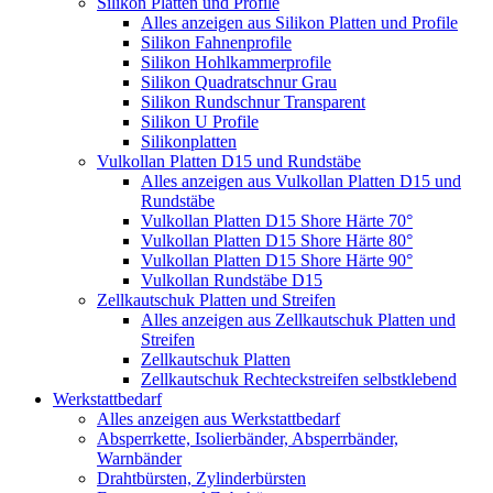
Silikon Platten und Profile
Alles anzeigen aus Silikon Platten und Profile
Silikon Fahnenprofile
Silikon Hohlkammerprofile
Silikon Quadratschnur Grau
Silikon Rundschnur Transparent
Silikon U Profile
Silikonplatten
Vulkollan Platten D15 und Rundstäbe
Alles anzeigen aus Vulkollan Platten D15 und
Rundstäbe
Vulkollan Platten D15 Shore Härte 70°
Vulkollan Platten D15 Shore Härte 80°
Vulkollan Platten D15 Shore Härte 90°
Vulkollan Rundstäbe D15
Zellkautschuk Platten und Streifen
Alles anzeigen aus Zellkautschuk Platten und
Streifen
Zellkautschuk Platten
Zellkautschuk Rechteckstreifen selbstklebend
Werkstattbedarf
Alles anzeigen aus Werkstattbedarf
Absperrkette, Isolierbänder, Absperrbänder,
Warnbänder
Drahtbürsten, Zylinderbürsten