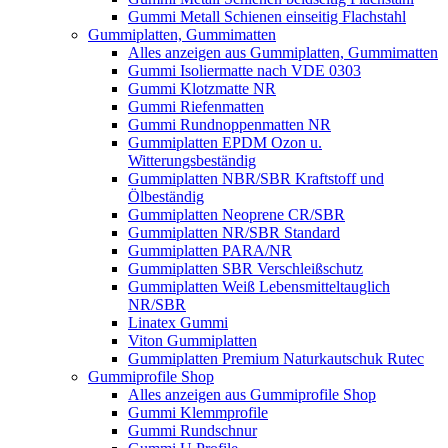
Gummi Metall Schienen einseitig Flachstahl
Gummiplatten, Gummimatten
Alles anzeigen aus Gummiplatten, Gummimatten
Gummi Isoliermatte nach VDE 0303
Gummi Klotzmatte NR
Gummi Riefenmatten
Gummi Rundnoppenmatten NR
Gummiplatten EPDM Ozon u.
Witterungsbeständig
Gummiplatten NBR/SBR Kraftstoff und
Ölbeständig
Gummiplatten Neoprene CR/SBR
Gummiplatten NR/SBR Standard
Gummiplatten PARA/NR
Gummiplatten SBR Verschleißschutz
Gummiplatten Weiß Lebensmitteltauglich
NR/SBR
Linatex Gummi
Viton Gummiplatten
Gummiplatten Premium Naturkautschuk Rutec
Gummiprofile Shop
Alles anzeigen aus Gummiprofile Shop
Gummi Klemmprofile
Gummi Rundschnur