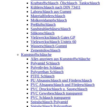
Kraftstoffschlauch, Ölschlauch, Tankschlauch
Kühlerschlauch nach DIN 73411
Laborschlauch aus Gummi
Materialförderschlauch
Molkereidampfschlauch
Preßluftschlauch
Sandstrahlgebläseschlauch
Silikonschlauch
Vielzweckschlauch Gates GP
Vielzweckschlauch Unitrix 60
Wasserschlauch Gummi
Zementsiloschlauch
Kunststoffschläuche
Alles anzeigen aus Kunststoffschläuche
Polyamid Schlauch
Polyethylen Schlauch
Polyurethan Schlauch
PTFE Schlauch
PU Absaugschlauch und Förderschlauch
PVC Absaugschlauch und Förderschlauch
PVC Druckschlauch u. Saugschlauch
PVC Gewebeschlauch transparent
PVC Schlauch transparent
Spiralschlauch Polyamid
Spiralschlauch Polyurethan