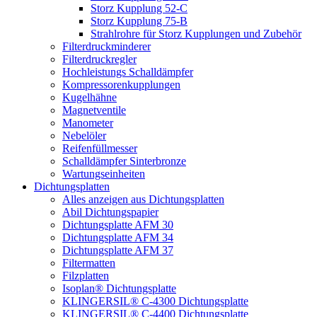
Storz Kupplung 52-C
Storz Kupplung 75-B
Strahlrohre für Storz Kupplungen und Zubehör
Filterdruckminderer
Filterdruckregler
Hochleistungs Schalldämpfer
Kompressorenkupplungen
Kugelhähne
Magnetventile
Manometer
Nebelöler
Reifenfüllmesser
Schalldämpfer Sinterbronze
Wartungseinheiten
Dichtungsplatten
Alles anzeigen aus Dichtungsplatten
Abil Dichtungspapier
Dichtungsplatte AFM 30
Dichtungsplatte AFM 34
Dichtungsplatte AFM 37
Filtermatten
Filzplatten
Isoplan® Dichtungsplatte
KLINGERSIL® C-4300 Dichtungsplatte
KLINGERSIL® C-4400 Dichtungsplatte