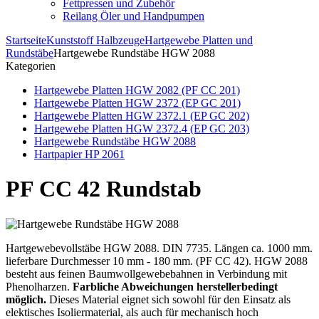
Fettpressen und Zubehör
Reilang Öler und Handpumpen
Startseite
Kunststoff Halbzeuge
Hartgewebe Platten und
Rundstäbe
Hartgewebe Rundstäbe HGW 2088
Kategorien
Hartgewebe Platten HGW 2082 (PF CC 201)
Hartgewebe Platten HGW 2372 (EP GC 201)
Hartgewebe Platten HGW 2372.1 (EP GC 202)
Hartgewebe Platten HGW 2372.4 (EP GC 203)
Hartgewebe Rundstäbe HGW 2088
Hartpapier HP 2061
PF CC 42 Rundstab
Hartgewebevollstäbe HGW 2088. DIN 7735. Längen ca. 1000 mm.
lieferbare Durchmesser 10 mm - 180 mm. (PF CC 42). HGW 2088
besteht aus feinen Baumwollgewebebahnen in Verbindung mit
Phenolharzen.
Farbliche Abweichungen herstellerbedingt
möglich.
Dieses Material eignet sich sowohl für den Einsatz als
elektisches Isoliermaterial, als auch für mechanisch hoch