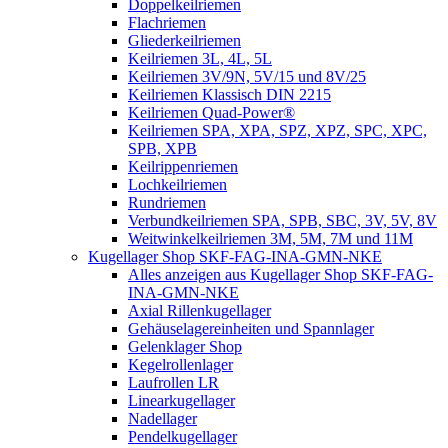
Doppelkeilriemen
Flachriemen
Gliederkeilriemen
Keilriemen 3L, 4L, 5L
Keilriemen 3V/9N, 5V/15 und 8V/25
Keilriemen Klassisch DIN 2215
Keilriemen Quad-Power®
Keilriemen SPA, XPA, SPZ, XPZ, SPC, XPC,
SPB, XPB
Keilrippenriemen
Lochkeilriemen
Rundriemen
Verbundkeilriemen SPA, SPB, SBC, 3V, 5V, 8V
Weitwinkelkeilriemen 3M, 5M, 7M und 11M
Kugellager Shop SKF-FAG-INA-GMN-NKE
Alles anzeigen aus Kugellager Shop SKF-FAG-
INA-GMN-NKE
Axial Rillenkugellager
Gehäuselagereinheiten und Spannlager
Gelenklager Shop
Kegelrollenlager
Laufrollen LR
Linearkugellager
Nadellager
Pendelkugellager