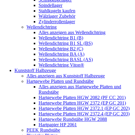
Spindellager
Stahlkugeln kaufen
Wälzlager Zubehör
Zylinderrollenlager
Wellendichtring
Alles anzeigen aus Wellendichtring
Wellendichtring B1 (B)
Wellendichtring B1 SL (BS)
Wellendichtring B2 (C)
Wellendichtring BA (A)
Wellendichtring BASL (AS)
Wellendichtring Viton®
Kunststoff Halbzeuge
Alles anzeigen aus Kunststoff Halbzeuge
Hartgewebe Platten und Rundstäbe
Alles anzeigen aus Hartgewebe Platten und
Rundstäbe
Hartgewebe Platten HGW 2082 (PF CC 201)
Hartgewebe Platten HGW 2372 (EP GC 201)
Hartgewebe Platten HGW 2372.1 (EP GC 202)
Hartgewebe Platten HGW 2372.4 (EP GC 203)
Hartgewebe Rundstäbe HGW 2088
Hartpapier HP 2061
PEEK Rundstäbe