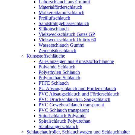
Laborschlauch aus Gummi
Materialförderschlauch
Molkereidampfschlauch
Preßluftschlauch
Sandstrahlgebläseschlauch
Silikonschlauch
Vielzweckschlauch Gates GP
Vielzweckschlauch Unitrix 60
Wasserschlauch Gummi
Zementsiloschlauch
Kunststoffschläuche
Alles anzeigen aus Kunststoffschläuche
Polyamid Schlauch
Polyethylen Schlauch
Polyurethan Schlauch
PTFE Schlauch
PU Absaugschlauch und Förderschlauch
PVC Absaugschlauch und Förderschlauch
PVC Druckschlauch u. Saugschlauch
PVC Gewebeschlauch transparent
PVC Schlauch transparent
Spiralschlauch Polyamid
Spiralschlauch Polyurethan
Staubsaugerschlauch
Schlauchaufroller, Schlauchwagen und Schlauchhalter