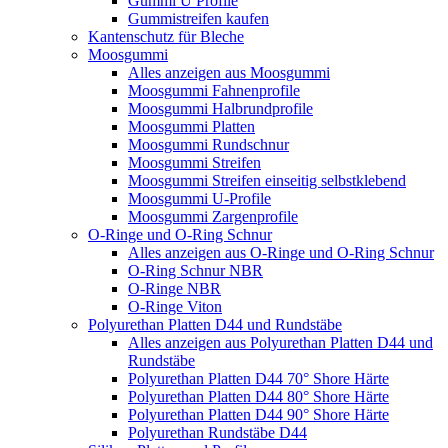
Gummi U Profile
Gummistreifen kaufen
Kantenschutz für Bleche
Moosgummi
Alles anzeigen aus Moosgummi
Moosgummi Fahnenprofile
Moosgummi Halbrundprofile
Moosgummi Platten
Moosgummi Rundschnur
Moosgummi Streifen
Moosgummi Streifen einseitig selbstklebend
Moosgummi U-Profile
Moosgummi Zargenprofile
O-Ringe und O-Ring Schnur
Alles anzeigen aus O-Ringe und O-Ring Schnur
O-Ring Schnur NBR
O-Ringe NBR
O-Ringe Viton
Polyurethan Platten D44 und Rundstäbe
Alles anzeigen aus Polyurethan Platten D44 und
Rundstäbe
Polyurethan Platten D44 70° Shore Härte
Polyurethan Platten D44 80° Shore Härte
Polyurethan Platten D44 90° Shore Härte
Polyurethan Rundstäbe D44