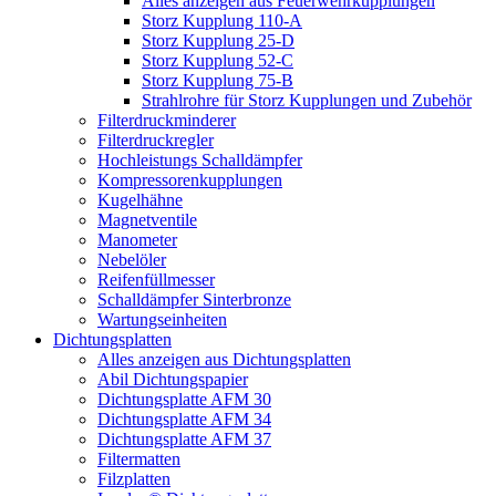
Alles anzeigen aus Feuerwehrkupplungen
Storz Kupplung 110-A
Storz Kupplung 25-D
Storz Kupplung 52-C
Storz Kupplung 75-B
Strahlrohre für Storz Kupplungen und Zubehör
Filterdruckminderer
Filterdruckregler
Hochleistungs Schalldämpfer
Kompressorenkupplungen
Kugelhähne
Magnetventile
Manometer
Nebelöler
Reifenfüllmesser
Schalldämpfer Sinterbronze
Wartungseinheiten
Dichtungsplatten
Alles anzeigen aus Dichtungsplatten
Abil Dichtungspapier
Dichtungsplatte AFM 30
Dichtungsplatte AFM 34
Dichtungsplatte AFM 37
Filtermatten
Filzplatten