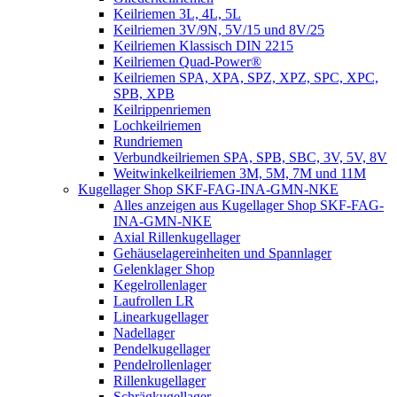
Keilriemen 3L, 4L, 5L
Keilriemen 3V/9N, 5V/15 und 8V/25
Keilriemen Klassisch DIN 2215
Keilriemen Quad-Power®
Keilriemen SPA, XPA, SPZ, XPZ, SPC, XPC,
SPB, XPB
Keilrippenriemen
Lochkeilriemen
Rundriemen
Verbundkeilriemen SPA, SPB, SBC, 3V, 5V, 8V
Weitwinkelkeilriemen 3M, 5M, 7M und 11M
Kugellager Shop SKF-FAG-INA-GMN-NKE
Alles anzeigen aus Kugellager Shop SKF-FAG-
INA-GMN-NKE
Axial Rillenkugellager
Gehäuselagereinheiten und Spannlager
Gelenklager Shop
Kegelrollenlager
Laufrollen LR
Linearkugellager
Nadellager
Pendelkugellager
Pendelrollenlager
Rillenkugellager
Schrägkugellager