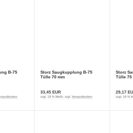
ung B-75
Storz Saugkupplung B-75
Storz S
Tülle 70 mm
Tülle 7
33,45 EUR
29,17 E
rsandkosten
zzgl. 19 % MwSt. zzgl.
Versandkosten
zzgl. 19 % M