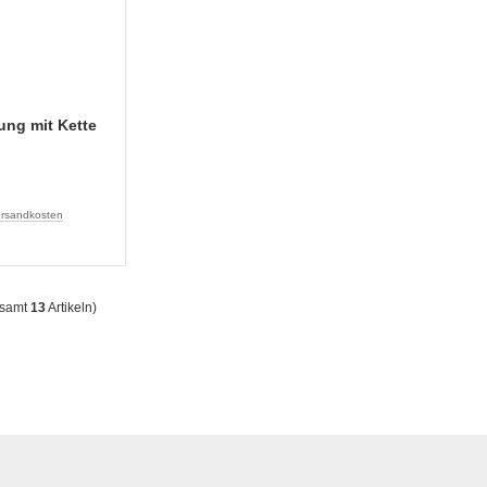
ung mit Kette
rsandkosten
esamt
13
Artikeln)