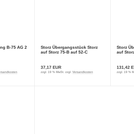
ung B-75 AG 2
Storz Übergangsstück Storz
Storz Ü
auf Storz 75-B auf 52-C
auf Stor
37,17 EUR
131,42 
rsandkosten
zzgl. 19 % MwSt. zzgl.
Versandkosten
zzgl. 19 % M