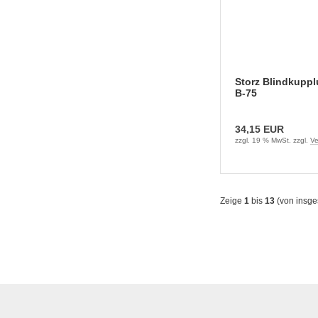
Storz Blindkuppl
B-75
34,15 EUR
zzgl. 19 % MwSt. zzgl.
Ve
Zeige
1
bis
13
(von insg