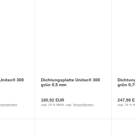
Unitec® 300
Dichtungsplatte Unitec® 300
Dichtung
grün 0,5 mm
grün 0,
180,92 EUR
247,98 
rsandkosten
zzgl. 19 % MwSt. zzgl.
Versandkosten
zzgl. 19 % M