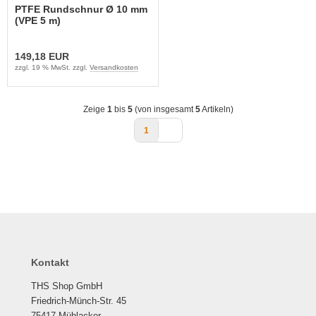
PTFE Rundschnur Ø 10 mm
(VPE 5 m)
149,18 EUR
zzgl. 19 % MwSt. zzgl.
Versandkosten
Zeige
1
bis
5
(von insgesamt
5
Artikeln)
1
Kontakt
THS Shop GmbH
Friedrich-Münch-Str. 45
75417 Mühlacker