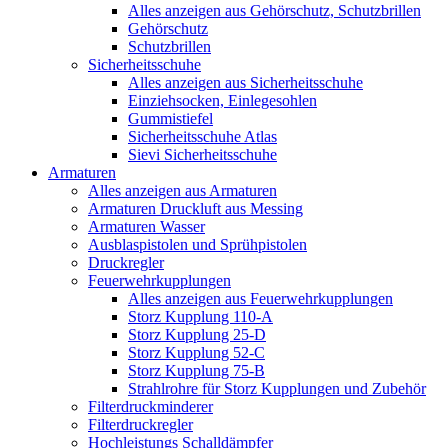
Alles anzeigen aus Gehörschutz, Schutzbrillen
Gehörschutz
Schutzbrillen
Sicherheitsschuhe
Alles anzeigen aus Sicherheitsschuhe
Einziehsocken, Einlegesohlen
Gummistiefel
Sicherheitsschuhe Atlas
Sievi Sicherheitsschuhe
Armaturen
Alles anzeigen aus Armaturen
Armaturen Druckluft aus Messing
Armaturen Wasser
Ausblaspistolen und Sprühpistolen
Druckregler
Feuerwehrkupplungen
Alles anzeigen aus Feuerwehrkupplungen
Storz Kupplung 110-A
Storz Kupplung 25-D
Storz Kupplung 52-C
Storz Kupplung 75-B
Strahlrohre für Storz Kupplungen und Zubehör
Filterdruckminderer
Filterdruckregler
Hochleistungs Schalldämpfer