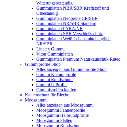
Witterungsbeständig
Gummiplatten NBR/SBR Kraftstoff und
Ölbeständig
Gummiplatten Neoprene CR/SBR
Gummiplatten NR/SBR Standard
Gummiplatten PARA/NR
Gummiplatten SBR Verschleißschutz
Gummiplatten Weiß Lebensmitteltauglich
NR/SBR
Linatex Gummi
Viton Gummiplatten
Gummiplatten Premium Naturkautschuk Rutec
Gummiprofile Shop
Alles anzeigen aus Gummiprofile Shop
Gummi Klemmprofile
Gummi Rundschnur
Gummi U Profile
Gummistreifen kaufen
Kantenschutz für Bleche
Moosgummi
Alles anzeigen aus Moosgummi
Moosgummi Fahnenprofile
Moosgummi Halbrundprofile
Moosgummi Platten
Moosgummi Rundschnur