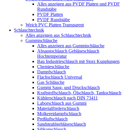
Alles anzeigen aus PVDF Platten und PVDF
Rundstäbe
PVDF Platten
PVDF Rundstäbe
Weich PVC Platten Transparent
Schlauchtechnik
Alles anzeigen aus Schlauchtechnik
Gummischläuche
Alles anzeigen aus Gummischläuche
Absaugschlauch Gebläseschlauch
Hochtemperatur
Bau Industrieschlauch mit Storz Kupplungen
Chemieschläuche
Dampfschlauch
Flachschlauch Universal
Gas Schläuche
Gummi Saug- und Druckschlauch
Kraftstoffschlauch, Ölschlauch, Tankschlauch
Kühlerschlauch nach DIN 73411
Laborschlauch aus Gummi
Materialförderschlauch
Molkereidampfschlauch
Preßluftschlauch
Sandstrahlgebläseschlauch
Silikonschlauch