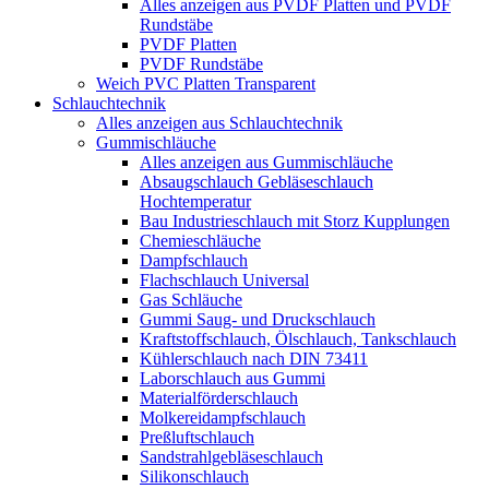
Alles anzeigen aus PVDF Platten und PVDF
Rundstäbe
PVDF Platten
PVDF Rundstäbe
Weich PVC Platten Transparent
Schlauchtechnik
Alles anzeigen aus Schlauchtechnik
Gummischläuche
Alles anzeigen aus Gummischläuche
Absaugschlauch Gebläseschlauch
Hochtemperatur
Bau Industrieschlauch mit Storz Kupplungen
Chemieschläuche
Dampfschlauch
Flachschlauch Universal
Gas Schläuche
Gummi Saug- und Druckschlauch
Kraftstoffschlauch, Ölschlauch, Tankschlauch
Kühlerschlauch nach DIN 73411
Laborschlauch aus Gummi
Materialförderschlauch
Molkereidampfschlauch
Preßluftschlauch
Sandstrahlgebläseschlauch
Silikonschlauch