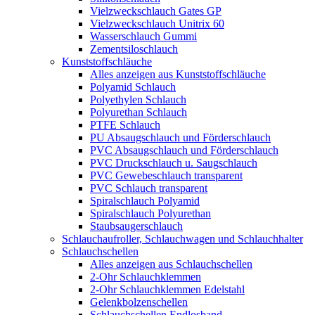
Vielzweckschlauch Gates GP
Vielzweckschlauch Unitrix 60
Wasserschlauch Gummi
Zementsiloschlauch
Kunststoffschläuche
Alles anzeigen aus Kunststoffschläuche
Polyamid Schlauch
Polyethylen Schlauch
Polyurethan Schlauch
PTFE Schlauch
PU Absaugschlauch und Förderschlauch
PVC Absaugschlauch und Förderschlauch
PVC Druckschlauch u. Saugschlauch
PVC Gewebeschlauch transparent
PVC Schlauch transparent
Spiralschlauch Polyamid
Spiralschlauch Polyurethan
Staubsaugerschlauch
Schlauchaufroller, Schlauchwagen und Schlauchhalter
Schlauchschellen
Alles anzeigen aus Schlauchschellen
2-Ohr Schlauchklemmen
2-Ohr Schlauchklemmen Edelstahl
Gelenkbolzenschellen
Schlauchschellen Endlosband