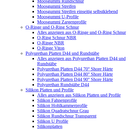
Moosgummi Rundschnur
Moosgummi Streifen
Moosgummi Streifen einseitig selbstklebend
Moosgummi U-Profile
Moosgummi Zargenprofile
O-Ringe und O-Ring Schnur
Alles anzeigen aus O-Ringe und O-Ring Schnur
O-Ring Schnur NBR
O-Ringe NBR
O-Ringe Viton
Polyurethan Platten D44 und Rundstäbe
Alles anzeigen aus Polyurethan Platten D44 und
Rundstäbe
Polyurethan Platten D44 70° Shore Härte
Polyurethan Platten D44 80° Shore Härte
Polyurethan Platten D44 90° Shore Härte
Polyurethan Rundstäbe D44
Silikon Platten und Profile
Alles anzeigen aus Silikon Platten und Profile
Silikon Fahnenprofile
Silikon Hohlkammerprofile
Silikon Quadratschnur Grau
Silikon Rundschnur Transparent
Silikon U Profile
Silikonplatten