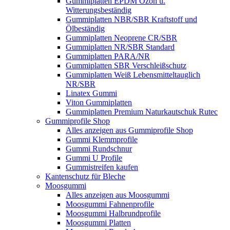
Gummiplatten EPDM Ozon u.
Witterungsbeständig
Gummiplatten NBR/SBR Kraftstoff und
Ölbeständig
Gummiplatten Neoprene CR/SBR
Gummiplatten NR/SBR Standard
Gummiplatten PARA/NR
Gummiplatten SBR Verschleißschutz
Gummiplatten Weiß Lebensmitteltauglich
NR/SBR
Linatex Gummi
Viton Gummiplatten
Gummiplatten Premium Naturkautschuk Rutec
Gummiprofile Shop
Alles anzeigen aus Gummiprofile Shop
Gummi Klemmprofile
Gummi Rundschnur
Gummi U Profile
Gummistreifen kaufen
Kantenschutz für Bleche
Moosgummi
Alles anzeigen aus Moosgummi
Moosgummi Fahnenprofile
Moosgummi Halbrundprofile
Moosgummi Platten