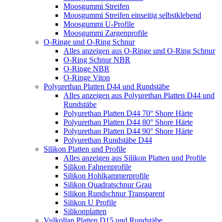
Moosgummi Streifen
Moosgummi Streifen einseitig selbstklebend
Moosgummi U-Profile
Moosgummi Zargenprofile
O-Ringe und O-Ring Schnur
Alles anzeigen aus O-Ringe und O-Ring Schnur
O-Ring Schnur NBR
O-Ringe NBR
O-Ringe Viton
Polyurethan Platten D44 und Rundstäbe
Alles anzeigen aus Polyurethan Platten D44 und
Rundstäbe
Polyurethan Platten D44 70° Shore Härte
Polyurethan Platten D44 80° Shore Härte
Polyurethan Platten D44 90° Shore Härte
Polyurethan Rundstäbe D44
Silikon Platten und Profile
Alles anzeigen aus Silikon Platten und Profile
Silikon Fahnenprofile
Silikon Hohlkammerprofile
Silikon Quadratschnur Grau
Silikon Rundschnur Transparent
Silikon U Profile
Silikonplatten
Vulkollan Platten D15 und Rundstäbe