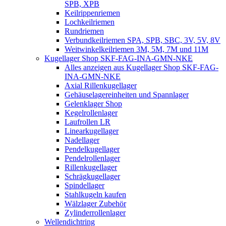
SPB, XPB
Keilrippenriemen
Lochkeilriemen
Rundriemen
Verbundkeilriemen SPA, SPB, SBC, 3V, 5V, 8V
Weitwinkelkeilriemen 3M, 5M, 7M und 11M
Kugellager Shop SKF-FAG-INA-GMN-NKE
Alles anzeigen aus Kugellager Shop SKF-FAG-
INA-GMN-NKE
Axial Rillenkugellager
Gehäuselagereinheiten und Spannlager
Gelenklager Shop
Kegelrollenlager
Laufrollen LR
Linearkugellager
Nadellager
Pendelkugellager
Pendelrollenlager
Rillenkugellager
Schrägkugellager
Spindellager
Stahlkugeln kaufen
Wälzlager Zubehör
Zylinderrollenlager
Wellendichtring