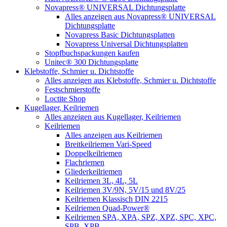
Novapress® UNIVERSAL Dichtungsplatte
Alles anzeigen aus Novapress® UNIVERSAL
Dichtungsplatte
Novapress Basic Dichtungsplatten
Novapress Universal Dichtungsplatten
Stopfbuchspackungen kaufen
Unitec® 300 Dichtungsplatte
Klebstoffe, Schmier u. Dichtstoffe
Alles anzeigen aus Klebstoffe, Schmier u. Dichtstoffe
Festschmierstoffe
Loctite Shop
Kugellager, Keilriemen
Alles anzeigen aus Kugellager, Keilriemen
Keilriemen
Alles anzeigen aus Keilriemen
Breitkeilriemen Vari-Speed
Doppelkeilriemen
Flachriemen
Gliederkeilriemen
Keilriemen 3L, 4L, 5L
Keilriemen 3V/9N, 5V/15 und 8V/25
Keilriemen Klassisch DIN 2215
Keilriemen Quad-Power®
Keilriemen SPA, XPA, SPZ, XPZ, SPC, XPC,
SPB, XPB