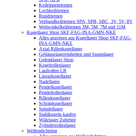
Keilrippenriemen
Lochkeilriemen
Rundriemen
Verbundkeilriemen SPA, SPB, SBC, 3V, 5V, 8V
Weitwinkelkeilriemen 3M, 5M, 7M und 11M
Kugellager Shop SKF-FAG-INA-GMN-NKE
Alles anzeigen aus Kugellager Shop SKF-FAG-
INA-GMN-NKE
Axial Rillenkugellager
Gehäuselagereinheiten und Spannlager
Gelenklager Shop
Kegelrollenlager
Laufrollen LR
Linearkugellager
Nadellager
Pendelkugellager
Pendelrollenlager
Rillenkugellager
Schrägkugellager
Spindellager
Stahlkugeln kaufen
Wälzlager Zubehör
Zylinderrollenlager
Wellendichtring