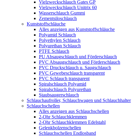
Vielzweckschlauch Gates GP
Vielzweckschlauch Unitrix 60
Wasserschlauch Gummi
Zementsiloschlauch
Kunststoffschläuche
Alles anzeigen aus Kunststoffschläuche
Polyamid Schlauch
Polyethylen Schlauch
Polyurethan Schlauch
PTFE Schlauch
PU Absaugschlauch und Förderschlauch
PVC Absaugschlauch und Förderschlauch
PVC Druckschlauch u. Saugschlauch
PVC Gewebeschlauch transparent
PVC Schlauch transparent
Spiralschlauch Polyamid
Spiralschlauch Polyurethan
Staubsaugerschlauch
Schlauchaufroller, Schlauchwagen und Schlauchhalter
Schlauchschellen
Alles anzeigen aus Schlauchschellen
2-Ohr Schlauchklemmen
2-Ohr Schlauchklemmen Edelstahl
Gelenkbolzenschellen
Schlauchschellen Endlosband