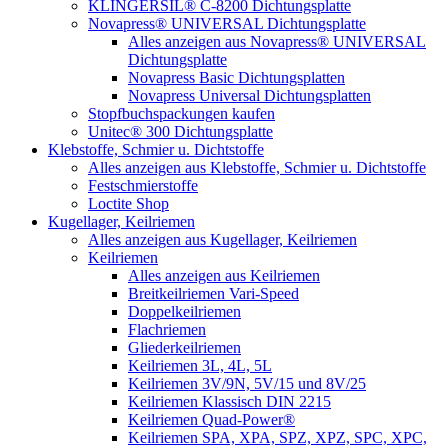
KLINGERSIL® C-8200 Dichtungsplatte
Novapress® UNIVERSAL Dichtungsplatte
Alles anzeigen aus Novapress® UNIVERSAL
Dichtungsplatte
Novapress Basic Dichtungsplatten
Novapress Universal Dichtungsplatten
Stopfbuchspackungen kaufen
Unitec® 300 Dichtungsplatte
Klebstoffe, Schmier u. Dichtstoffe
Alles anzeigen aus Klebstoffe, Schmier u. Dichtstoffe
Festschmierstoffe
Loctite Shop
Kugellager, Keilriemen
Alles anzeigen aus Kugellager, Keilriemen
Keilriemen
Alles anzeigen aus Keilriemen
Breitkeilriemen Vari-Speed
Doppelkeilriemen
Flachriemen
Gliederkeilriemen
Keilriemen 3L, 4L, 5L
Keilriemen 3V/9N, 5V/15 und 8V/25
Keilriemen Klassisch DIN 2215
Keilriemen Quad-Power®
Keilriemen SPA, XPA, SPZ, XPZ, SPC, XPC,