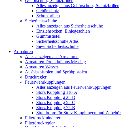
Gehörschutz, Schutzbrillen
Alles anzeigen aus Gehörschutz, Schutzbrillen
Gehörschutz
Schutzbrillen
Sicherheitsschuhe
Alles anzeigen aus Sicherheitsschuhe
Einziehsocken, Einlegesohlen
Gummistiefel
Sicherheitsschuhe Atlas
Sievi Sicherheitsschuhe
Armaturen
Alles anzeigen aus Armaturen
Armaturen Druckluft aus Messing
Armaturen Wasser
Ausblaspistolen und Sprühpistolen
Druckregler
Feuerwehrkupplungen
Alles anzeigen aus Feuerwehrkupplungen
Storz Kupplung 110-A
Storz Kupplung 25-D
Storz Kupplung 52-C
Storz Kupplung 75-B
Strahlrohre für Storz Kupplungen und Zubehör
Filterdruckminderer
Filterdruckregler