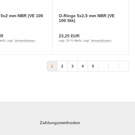
 5x2 mm NBR (VE 100
O-Ringe 5x2,5 mm NBR (VE
100 Stk)
UR
23,25 EUR
wSt. zzgl.
Versandkosten
zzgl. 19 % MwSt. zzgl.
Versandkosten
1
2
3
4
5
Zahlungsmethoden