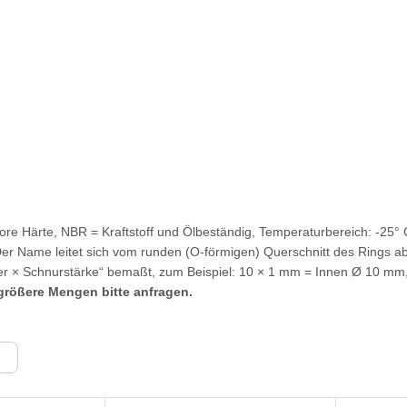
re Härte, NBR = Kraftstoff und Ölbeständig, Temperaturbereich: -25° 
er Name leitet sich vom runden (O-förmigen) Querschnitt des Rings 
er × Schnurstärke“ bemaßt, zum Beispiel: 10 × 1 mm = Innen Ø 10 m
ößere Mengen bitte anfragen.