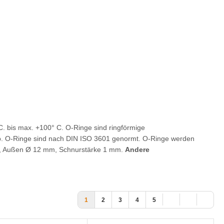
C. bis max. +100° C. O-Ringe sind ringförmige
ab. O-Ringe sind nach DIN ISO 3601 genormt. O-Ringe werden
m, Außen Ø 12 mm, Schnurstärke 1 mm.
Andere
1
2
3
4
5