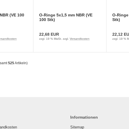
NBR (VE 100
O-Ringe 5x1,5 mm NBR (VE
O-Ringe
100 Stk)
Stk)
22,68 EUR
22,12 E
rsandkosten
zzgl. 19 % MwSt. zzgl.
Versandkosten
zzgl. 19 % M
esamt
525
Artikeln)
Informationen
sandkosten
Sitemap