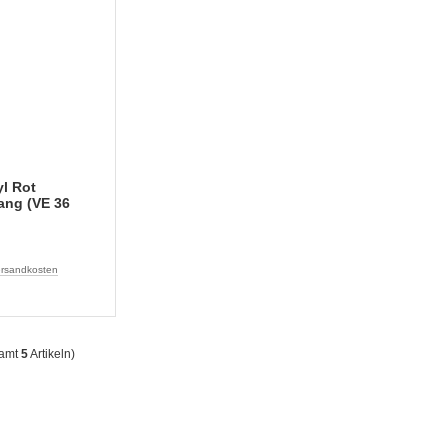
l Rot
ang (VE 36
rsandkosten
samt
5
Artikeln)