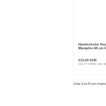
Handschuhe Viny
Memphis 60 cm l
Paar)
215,00 EUR
zzgl. 19 % MwSt. zzgl.
Ve
Zeige
1
bis
5
(von insge