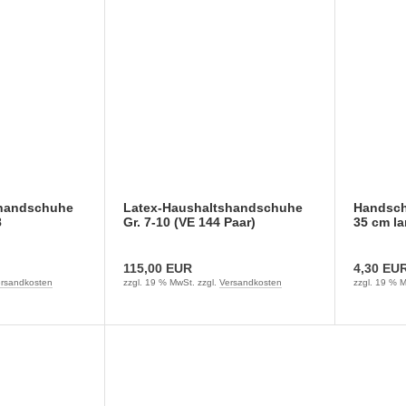
shandschuhe
Latex-Haushaltshandschuhe
Handsch
8
Gr. 7-10 (VE 144 Paar)
35 cm l
115,00 EUR
4,30 EU
rsandkosten
zzgl. 19 % MwSt. zzgl.
Versandkosten
zzgl. 19 % M