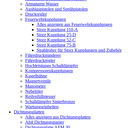
Armaturen Wasser
Ausblaspistolen und Sprühpistolen
Druckregler
Feuerwehrkupplungen
Alles anzeigen aus Feuerwehrkupplungen
Storz Kupplung 110-A
Storz Kupplung 25-D
Storz Kupplung 52-C
Storz Kupplung 75-B
Strahlrohre für Storz Kupplungen und Zubehör
Filterdruckminderer
Filterdruckregler
Hochleistungs Schalldämpfer
Kompressorenkupplungen
Kugelhähne
Magnetventile
Manometer
Nebelöler
Reifenfüllmesser
Schalldämpfer Sinterbronze
Wartungseinheiten
Dichtungsplatten
Alles anzeigen aus Dichtungsplatten
Abil Dichtungspapier
Dichtungsplatte AFM 30