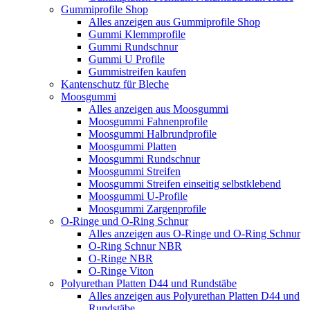
Gummiprofile Shop
Alles anzeigen aus Gummiprofile Shop
Gummi Klemmprofile
Gummi Rundschnur
Gummi U Profile
Gummistreifen kaufen
Kantenschutz für Bleche
Moosgummi
Alles anzeigen aus Moosgummi
Moosgummi Fahnenprofile
Moosgummi Halbrundprofile
Moosgummi Platten
Moosgummi Rundschnur
Moosgummi Streifen
Moosgummi Streifen einseitig selbstklebend
Moosgummi U-Profile
Moosgummi Zargenprofile
O-Ringe und O-Ring Schnur
Alles anzeigen aus O-Ringe und O-Ring Schnur
O-Ring Schnur NBR
O-Ringe NBR
O-Ringe Viton
Polyurethan Platten D44 und Rundstäbe
Alles anzeigen aus Polyurethan Platten D44 und
Rundstäbe