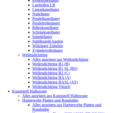
Kegelrollenlager
Laufrollen LR
Linearkugellager
Nadellager
Pendelkugellager
Pendelrollenlager
Rillenkugellager
Schrägkugellager
Spindellager
Stahlkugeln kaufen
Wälzlager Zubehör
Zylinderrollenlager
Wellendichtring
Alles anzeigen aus Wellendichtring
Wellendichtring B1 (B)
Wellendichtring B1 SL (BS)
Wellendichtring B2 (C)
Wellendichtring BA (A)
Wellendichtring BASL (AS)
Wellendichtring Viton®
Kunststoff Halbzeuge
Alles anzeigen aus Kunststoff Halbzeuge
Hartgewebe Platten und Rundstäbe
Alles anzeigen aus Hartgewebe Platten und
Rundstäbe