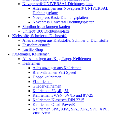
Novapress® UNIVERSAL Dichtungsplatte
Alles anzeigen aus Novapress® UNIVERSAL
Dichtungsplatte
Novapress Basic Dichtungsplatten
Novapress Universal Dichtungsplatten
Stopfbuchspackungen kaufen
Unitec® 300 Dichtungsplatte
Klebstoffe, Schmier u. Dichtstoffe
Alles anzeigen aus Klebstoffe, Schmier u. Dichtstoffe
Festschmierstoffe
Loctite Shop
Kugellager, Keilriemen
Alles anzeigen aus Kugellager, Keilriemen
Keilriemen
Alles anzeigen aus Keilriemen
Breitkeilriemen Vari-Speed
Doppelkeilriemen
Flachriemen
Gliederkeilriemen
Keilriemen 3L, 4L, 5L
Keilriemen 3V/9N, 5V/15 und 8V/25
Keilriemen Klassisch DIN 2215
Keilriemen Quad-Power®
Keilriemen SPA, XPA, SPZ, XPZ, SPC, XPC,
SPB, XPB