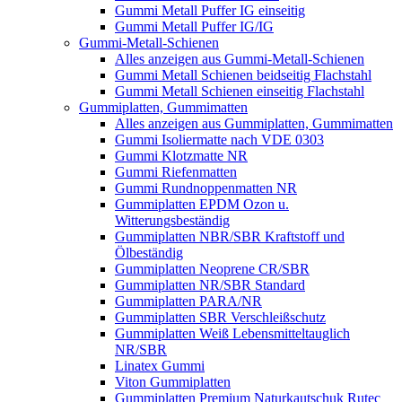
Gummi Metall Puffer IG einseitig
Gummi Metall Puffer IG/IG
Gummi-Metall-Schienen
Alles anzeigen aus Gummi-Metall-Schienen
Gummi Metall Schienen beidseitig Flachstahl
Gummi Metall Schienen einseitig Flachstahl
Gummiplatten, Gummimatten
Alles anzeigen aus Gummiplatten, Gummimatten
Gummi Isoliermatte nach VDE 0303
Gummi Klotzmatte NR
Gummi Riefenmatten
Gummi Rundnoppenmatten NR
Gummiplatten EPDM Ozon u.
Witterungsbeständig
Gummiplatten NBR/SBR Kraftstoff und
Ölbeständig
Gummiplatten Neoprene CR/SBR
Gummiplatten NR/SBR Standard
Gummiplatten PARA/NR
Gummiplatten SBR Verschleißschutz
Gummiplatten Weiß Lebensmitteltauglich
NR/SBR
Linatex Gummi
Viton Gummiplatten
Gummiplatten Premium Naturkautschuk Rutec