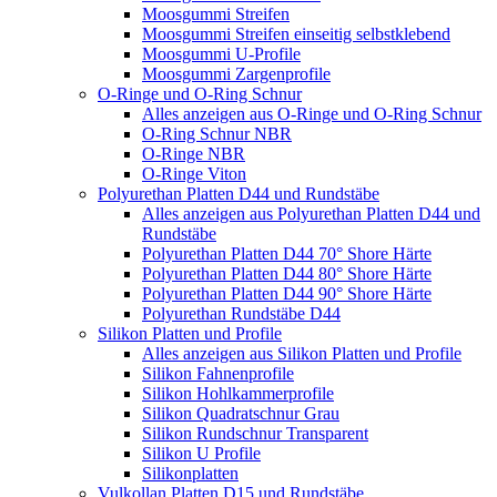
Moosgummi Streifen
Moosgummi Streifen einseitig selbstklebend
Moosgummi U-Profile
Moosgummi Zargenprofile
O-Ringe und O-Ring Schnur
Alles anzeigen aus O-Ringe und O-Ring Schnur
O-Ring Schnur NBR
O-Ringe NBR
O-Ringe Viton
Polyurethan Platten D44 und Rundstäbe
Alles anzeigen aus Polyurethan Platten D44 und
Rundstäbe
Polyurethan Platten D44 70° Shore Härte
Polyurethan Platten D44 80° Shore Härte
Polyurethan Platten D44 90° Shore Härte
Polyurethan Rundstäbe D44
Silikon Platten und Profile
Alles anzeigen aus Silikon Platten und Profile
Silikon Fahnenprofile
Silikon Hohlkammerprofile
Silikon Quadratschnur Grau
Silikon Rundschnur Transparent
Silikon U Profile
Silikonplatten
Vulkollan Platten D15 und Rundstäbe