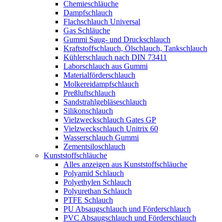
Chemieschläuche
Dampfschlauch
Flachschlauch Universal
Gas Schläuche
Gummi Saug- und Druckschlauch
Kraftstoffschlauch, Ölschlauch, Tankschlauch
Kühlerschlauch nach DIN 73411
Laborschlauch aus Gummi
Materialförderschlauch
Molkereidampfschlauch
Preßluftschlauch
Sandstrahlgebläseschlauch
Silikonschlauch
Vielzweckschlauch Gates GP
Vielzweckschlauch Unitrix 60
Wasserschlauch Gummi
Zementsiloschlauch
Kunststoffschläuche
Alles anzeigen aus Kunststoffschläuche
Polyamid Schlauch
Polyethylen Schlauch
Polyurethan Schlauch
PTFE Schlauch
PU Absaugschlauch und Förderschlauch
PVC Absaugschlauch und Förderschlauch