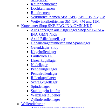
Keilrippenriemen
Lochkeilriemen
Rundriemen
Verbundkeilriemen SPA, SPB, SBC, 3V, 5V, 8V
Weitwinkelkeilriemen 3M, 5M, 7M und 11M
Kugellager Shop SKF-FAG-INA-GMN-NKE
Alles anzeigen aus Kugellager Shop SKF-FAG-
INA-GMN-NKE
Axial Rillenkugellager
Gehäuselagereinheiten und Spannlager
Gelenklager Shop
Kegelrollenlager
Laufrollen LR
Linearkugellager
Nadellager
Pendelkugellager
Pendelrollenlager
Rillenkugellager
Schrägkugellager
Spindellager
Stahlkugeln kaufen
Wälzlager Zubehör
Zylinderrollenlager
Wellendichtring