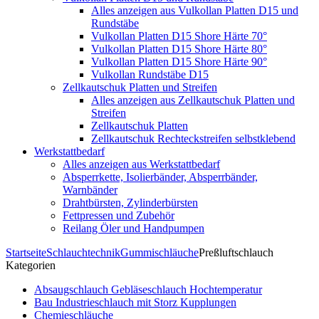
Alles anzeigen aus Vulkollan Platten D15 und
Rundstäbe
Vulkollan Platten D15 Shore Härte 70°
Vulkollan Platten D15 Shore Härte 80°
Vulkollan Platten D15 Shore Härte 90°
Vulkollan Rundstäbe D15
Zellkautschuk Platten und Streifen
Alles anzeigen aus Zellkautschuk Platten und
Streifen
Zellkautschuk Platten
Zellkautschuk Rechteckstreifen selbstklebend
Werkstattbedarf
Alles anzeigen aus Werkstattbedarf
Absperrkette, Isolierbänder, Absperrbänder,
Warnbänder
Drahtbürsten, Zylinderbürsten
Fettpressen und Zubehör
Reilang Öler und Handpumpen
Startseite
Schlauchtechnik
Gummischläuche
Preßluftschlauch
Kategorien
Absaugschlauch Gebläseschlauch Hochtemperatur
Bau Industrieschlauch mit Storz Kupplungen
Chemieschläuche