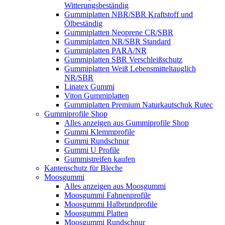
Witterungsbeständig
Gummiplatten NBR/SBR Kraftstoff und
Ölbeständig
Gummiplatten Neoprene CR/SBR
Gummiplatten NR/SBR Standard
Gummiplatten PARA/NR
Gummiplatten SBR Verschleißschutz
Gummiplatten Weiß Lebensmitteltauglich
NR/SBR
Linatex Gummi
Viton Gummiplatten
Gummiplatten Premium Naturkautschuk Rutec
Gummiprofile Shop
Alles anzeigen aus Gummiprofile Shop
Gummi Klemmprofile
Gummi Rundschnur
Gummi U Profile
Gummistreifen kaufen
Kantenschutz für Bleche
Moosgummi
Alles anzeigen aus Moosgummi
Moosgummi Fahnenprofile
Moosgummi Halbrundprofile
Moosgummi Platten
Moosgummi Rundschnur