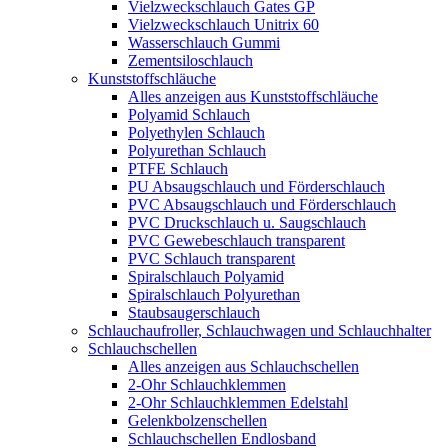
Vielzweckschlauch Gates GP
Vielzweckschlauch Unitrix 60
Wasserschlauch Gummi
Zementsiloschlauch
Kunststoffschläuche
Alles anzeigen aus Kunststoffschläuche
Polyamid Schlauch
Polyethylen Schlauch
Polyurethan Schlauch
PTFE Schlauch
PU Absaugschlauch und Förderschlauch
PVC Absaugschlauch und Förderschlauch
PVC Druckschlauch u. Saugschlauch
PVC Gewebeschlauch transparent
PVC Schlauch transparent
Spiralschlauch Polyamid
Spiralschlauch Polyurethan
Staubsaugerschlauch
Schlauchaufroller, Schlauchwagen und Schlauchhalter
Schlauchschellen
Alles anzeigen aus Schlauchschellen
2-Ohr Schlauchklemmen
2-Ohr Schlauchklemmen Edelstahl
Gelenkbolzenschellen
Schlauchschellen Endlosband