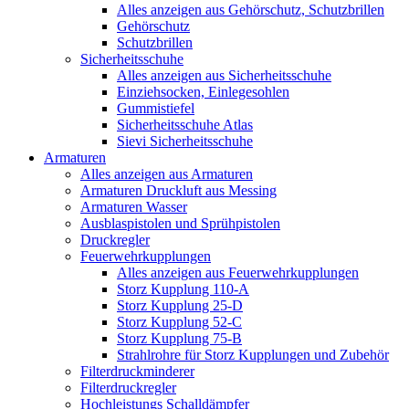
Alles anzeigen aus Gehörschutz, Schutzbrillen
Gehörschutz
Schutzbrillen
Sicherheitsschuhe
Alles anzeigen aus Sicherheitsschuhe
Einziehsocken, Einlegesohlen
Gummistiefel
Sicherheitsschuhe Atlas
Sievi Sicherheitsschuhe
Armaturen
Alles anzeigen aus Armaturen
Armaturen Druckluft aus Messing
Armaturen Wasser
Ausblaspistolen und Sprühpistolen
Druckregler
Feuerwehrkupplungen
Alles anzeigen aus Feuerwehrkupplungen
Storz Kupplung 110-A
Storz Kupplung 25-D
Storz Kupplung 52-C
Storz Kupplung 75-B
Strahlrohre für Storz Kupplungen und Zubehör
Filterdruckminderer
Filterdruckregler
Hochleistungs Schalldämpfer