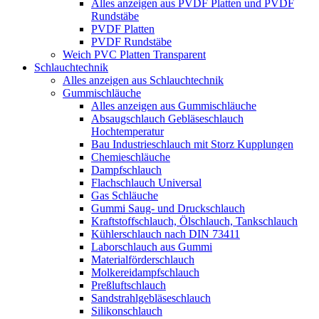
Alles anzeigen aus PVDF Platten und PVDF
Rundstäbe
PVDF Platten
PVDF Rundstäbe
Weich PVC Platten Transparent
Schlauchtechnik
Alles anzeigen aus Schlauchtechnik
Gummischläuche
Alles anzeigen aus Gummischläuche
Absaugschlauch Gebläseschlauch
Hochtemperatur
Bau Industrieschlauch mit Storz Kupplungen
Chemieschläuche
Dampfschlauch
Flachschlauch Universal
Gas Schläuche
Gummi Saug- und Druckschlauch
Kraftstoffschlauch, Ölschlauch, Tankschlauch
Kühlerschlauch nach DIN 73411
Laborschlauch aus Gummi
Materialförderschlauch
Molkereidampfschlauch
Preßluftschlauch
Sandstrahlgebläseschlauch
Silikonschlauch