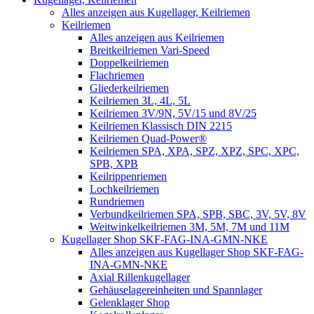
Alles anzeigen aus Kugellager, Keilriemen
Keilriemen
Alles anzeigen aus Keilriemen
Breitkeilriemen Vari-Speed
Doppelkeilriemen
Flachriemen
Gliederkeilriemen
Keilriemen 3L, 4L, 5L
Keilriemen 3V/9N, 5V/15 und 8V/25
Keilriemen Klassisch DIN 2215
Keilriemen Quad-Power®
Keilriemen SPA, XPA, SPZ, XPZ, SPC, XPC,
SPB, XPB
Keilrippenriemen
Lochkeilriemen
Rundriemen
Verbundkeilriemen SPA, SPB, SBC, 3V, 5V, 8V
Weitwinkelkeilriemen 3M, 5M, 7M und 11M
Kugellager Shop SKF-FAG-INA-GMN-NKE
Alles anzeigen aus Kugellager Shop SKF-FAG-
INA-GMN-NKE
Axial Rillenkugellager
Gehäuselagereinheiten und Spannlager
Gelenklager Shop