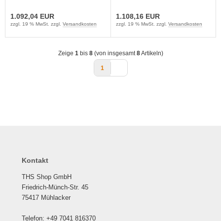
1.092,04 EUR
1.108,16 EUR
zzgl. 19 % MwSt. zzgl.
Versandkosten
zzgl. 19 % MwSt. zzgl.
Versandkosten
Zeige
1
bis
8
(von insgesamt
8
Artikeln)
1
Kontakt
THS Shop GmbH
Friedrich-Münch-Str. 45
75417 Mühlacker
Telefon: +49 7041 816370