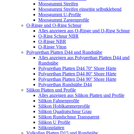
Moosgummi Streifen
Moosgummi Streifen einseitig selbstklebend
Moosgummi U-Profile
Moosgummi Zargenprofile
O-Ringe und O-Ring Schnur
Alles anzeigen aus O-Ringe und O-Ring Schnur
O-Ring Schnur NBR
O-Ringe NBR
O-Ringe Viton
Polyurethan Platten D44 und Rundstäbe
Alles anzeigen aus Polyurethan Platten D44 und
Rundstäbe
Polyurethan Platten D44 70° Shore Härte
Polyurethan Platten D44 80° Shore Härte
Polyurethan Platten D44 90° Shore Härte
Polyurethan Rundstäbe D44
Silikon Platten und Profile
Alles anzeigen aus Silikon Platten und Profile
Silikon Fahnenprofile
Silikon Hohlkammerprofile
Silikon Quadratschnur Grau
Silikon Rundschnur Transparent
Silikon U Profile
Silikonplatten
Vulkollan Platten D15 und Rundstäbe