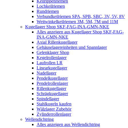
Keilrippenriemen
Lochkeilriemen
Rundriemen
Verbundkeilriemen SPA, SPB, SBC, 3V, 5V, 8V
Weitwinkelkeilriemen 3M, 5M, 7M und 11M
Kugellager Shop SKF-FAG-INA-GMN-NKE
Alles anzeigen aus Kugellager Shop SKF-FAG-
INA-GMN-NKE
Axial Rillenkugellager
Gehäuselagereinheiten und Spannlager
Gelenklager Shop
Kegelrollenlager
Laufrollen LR
Linearkugellager
Nadellager
Pendelkugellager
Pendelrollenlager
Rillenkugellager
Schrägkugellager
Spindellager
Stahlkugeln kaufen
Wälzlager Zubehör
Zylinderrollenlager
Wellendichtring
Alles anzeigen aus Wellendichtring