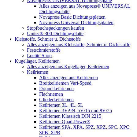
Novapress® UNIVERSAL Dichtungsplatte
Alles anzeigen aus Novapress® UNIVERSAL
Dichtungsplatte
Novapress Basic Dichtungsplatten
Novapress Universal Dichtungsplatten
Stopfbuchspackungen kaufen
Unitec® 300 Dichtungsplatte
Klebstoffe, Schmier u. Dichtstoffe
Alles anzeigen aus Klebstoffe, Schmier u. Dichtstoffe
Festschmierstoffe
Loctite Shop
Kugellager, Keilriemen
Alles anzeigen aus Kugellager, Keilriemen
Keilriemen
Alles anzeigen aus Keilriemen
Breitkeilriemen Vari-Speed
Doppelkeilriemen
Flachriemen
Gliederkeilriemen
Keilriemen 3L, 4L, 5L
Keilriemen 3V/9N, 5V/15 und 8V/25
Keilriemen Klassisch DIN 2215
Keilriemen Quad-Power®
Keilriemen SPA, XPA, SPZ, XPZ, SPC, XPC,
SPB, XPB