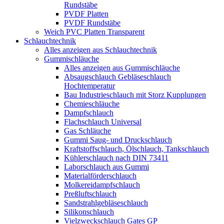
Rundstäbe
PVDF Platten
PVDF Rundstäbe
Weich PVC Platten Transparent
Schlauchtechnik
Alles anzeigen aus Schlauchtechnik
Gummischläuche
Alles anzeigen aus Gummischläuche
Absaugschlauch Gebläseschlauch
Hochtemperatur
Bau Industrieschlauch mit Storz Kupplungen
Chemieschläuche
Dampfschlauch
Flachschlauch Universal
Gas Schläuche
Gummi Saug- und Druckschlauch
Kraftstoffschlauch, Ölschlauch, Tankschlauch
Kühlerschlauch nach DIN 73411
Laborschlauch aus Gummi
Materialförderschlauch
Molkereidampfschlauch
Preßluftschlauch
Sandstrahlgebläseschlauch
Silikonschlauch
Vielzweckschlauch Gates GP