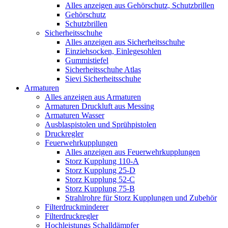
Alles anzeigen aus Gehörschutz, Schutzbrillen
Gehörschutz
Schutzbrillen
Sicherheitsschuhe
Alles anzeigen aus Sicherheitsschuhe
Einziehsocken, Einlegesohlen
Gummistiefel
Sicherheitsschuhe Atlas
Sievi Sicherheitsschuhe
Armaturen
Alles anzeigen aus Armaturen
Armaturen Druckluft aus Messing
Armaturen Wasser
Ausblaspistolen und Sprühpistolen
Druckregler
Feuerwehrkupplungen
Alles anzeigen aus Feuerwehrkupplungen
Storz Kupplung 110-A
Storz Kupplung 25-D
Storz Kupplung 52-C
Storz Kupplung 75-B
Strahlrohre für Storz Kupplungen und Zubehör
Filterdruckminderer
Filterdruckregler
Hochleistungs Schalldämpfer