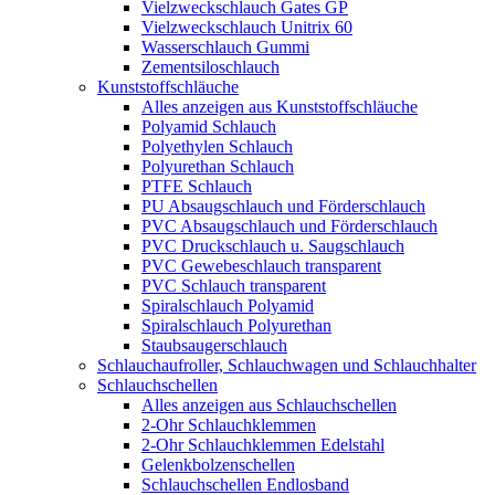
Vielzweckschlauch Gates GP
Vielzweckschlauch Unitrix 60
Wasserschlauch Gummi
Zementsiloschlauch
Kunststoffschläuche
Alles anzeigen aus Kunststoffschläuche
Polyamid Schlauch
Polyethylen Schlauch
Polyurethan Schlauch
PTFE Schlauch
PU Absaugschlauch und Förderschlauch
PVC Absaugschlauch und Förderschlauch
PVC Druckschlauch u. Saugschlauch
PVC Gewebeschlauch transparent
PVC Schlauch transparent
Spiralschlauch Polyamid
Spiralschlauch Polyurethan
Staubsaugerschlauch
Schlauchaufroller, Schlauchwagen und Schlauchhalter
Schlauchschellen
Alles anzeigen aus Schlauchschellen
2-Ohr Schlauchklemmen
2-Ohr Schlauchklemmen Edelstahl
Gelenkbolzenschellen
Schlauchschellen Endlosband