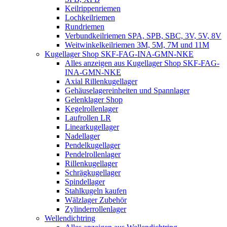
Keilrippenriemen
Lochkeilriemen
Rundriemen
Verbundkeilriemen SPA, SPB, SBC, 3V, 5V, 8V
Weitwinkelkeilriemen 3M, 5M, 7M und 11M
Kugellager Shop SKF-FAG-INA-GMN-NKE
Alles anzeigen aus Kugellager Shop SKF-FAG-
INA-GMN-NKE
Axial Rillenkugellager
Gehäuselagereinheiten und Spannlager
Gelenklager Shop
Kegelrollenlager
Laufrollen LR
Linearkugellager
Nadellager
Pendelkugellager
Pendelrollenlager
Rillenkugellager
Schrägkugellager
Spindellager
Stahlkugeln kaufen
Wälzlager Zubehör
Zylinderrollenlager
Wellendichtring