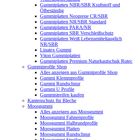
Gummiplatten NBR/SBR Kraftstoff und
Ölbeständig
Gummiplatten Neoprene CR/SBR
Gummiplatten NR/SBR Standard
Gummiplatten PARA/NR
Gummiplatten SBR Verschleißschutz
Gummiplatten Weiß Lebensmitteltauglich
NR/SBR
Linatex Gummi
Viton Gummiplatten
Gummiplatten Premium Naturkautschuk Rutec
Gummiprofile Shop
Alles anzeigen aus Gummiprofile Shop
Gummi Klemmprofile
Gummi Rundschnur
Gummi U Profile
Gummistreifen kaufen
Kantenschutz für Bleche
Moosgummi
Alles anzeigen aus Moosgummi
Moosgummi Fahnenprofile
Moosgummi Halbrundprofile
Moosgummi Platten
Moosgummi Rundschnur
Moosgummi Streifen