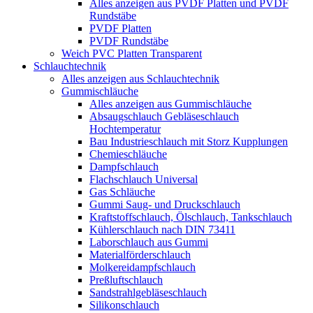
Alles anzeigen aus PVDF Platten und PVDF
Rundstäbe
PVDF Platten
PVDF Rundstäbe
Weich PVC Platten Transparent
Schlauchtechnik
Alles anzeigen aus Schlauchtechnik
Gummischläuche
Alles anzeigen aus Gummischläuche
Absaugschlauch Gebläseschlauch
Hochtemperatur
Bau Industrieschlauch mit Storz Kupplungen
Chemieschläuche
Dampfschlauch
Flachschlauch Universal
Gas Schläuche
Gummi Saug- und Druckschlauch
Kraftstoffschlauch, Ölschlauch, Tankschlauch
Kühlerschlauch nach DIN 73411
Laborschlauch aus Gummi
Materialförderschlauch
Molkereidampfschlauch
Preßluftschlauch
Sandstrahlgebläseschlauch
Silikonschlauch