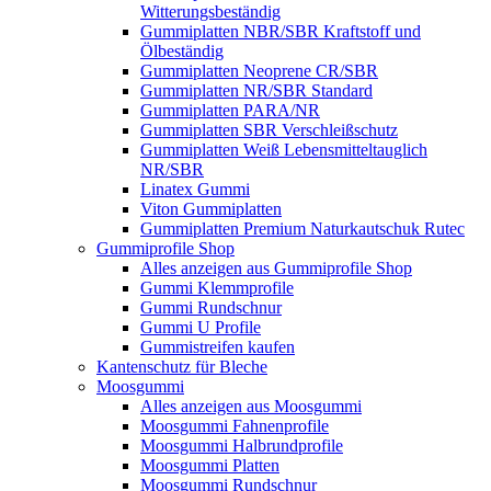
Witterungsbeständig
Gummiplatten NBR/SBR Kraftstoff und
Ölbeständig
Gummiplatten Neoprene CR/SBR
Gummiplatten NR/SBR Standard
Gummiplatten PARA/NR
Gummiplatten SBR Verschleißschutz
Gummiplatten Weiß Lebensmitteltauglich
NR/SBR
Linatex Gummi
Viton Gummiplatten
Gummiplatten Premium Naturkautschuk Rutec
Gummiprofile Shop
Alles anzeigen aus Gummiprofile Shop
Gummi Klemmprofile
Gummi Rundschnur
Gummi U Profile
Gummistreifen kaufen
Kantenschutz für Bleche
Moosgummi
Alles anzeigen aus Moosgummi
Moosgummi Fahnenprofile
Moosgummi Halbrundprofile
Moosgummi Platten
Moosgummi Rundschnur