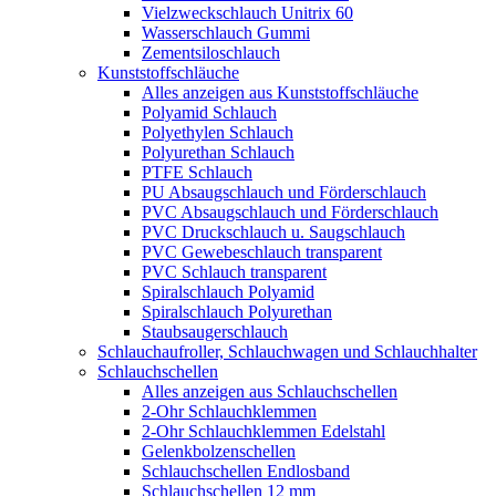
Vielzweckschlauch Unitrix 60
Wasserschlauch Gummi
Zementsiloschlauch
Kunststoffschläuche
Alles anzeigen aus Kunststoffschläuche
Polyamid Schlauch
Polyethylen Schlauch
Polyurethan Schlauch
PTFE Schlauch
PU Absaugschlauch und Förderschlauch
PVC Absaugschlauch und Förderschlauch
PVC Druckschlauch u. Saugschlauch
PVC Gewebeschlauch transparent
PVC Schlauch transparent
Spiralschlauch Polyamid
Spiralschlauch Polyurethan
Staubsaugerschlauch
Schlauchaufroller, Schlauchwagen und Schlauchhalter
Schlauchschellen
Alles anzeigen aus Schlauchschellen
2-Ohr Schlauchklemmen
2-Ohr Schlauchklemmen Edelstahl
Gelenkbolzenschellen
Schlauchschellen Endlosband
Schlauchschellen 12 mm