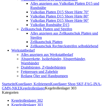
Alles anzeigen aus Vulkollan Platten D15 und
Rundstäbe
Vulkollan Platten D15 Shore Härte 70°
Vulkollan Platten D15 Shore Härte 80°
Vulkollan Platten D15 Shore Härte 90°
Vulkollan Rundstäbe D15
Zellkautschuk Platten und Streifen
Alles anzeigen aus Zellkautschuk Platten und
Streifen
Zellkautschuk Platten
Zellkautschuk Rechteckstreifen selbstklebend
Werkstattbedarf
Alles anzeigen aus Werkstattbedarf
Absperrkette, Isolierbänder, Absperrbänder,
Warnbänder
Drahtbürsten, Zylinderbürsten
Fettpressen und Zubehör
Reilang Öler und Handpumpen
Startseite
Kugellager, Keilriemen
Kugellager Shop SKF-FAG-INA-
GMN-NKE
Kegelrollenlager
Kegelrollenlager 303
Kategorien
Kegelrollenlager 302
Kegelrollenlager 303