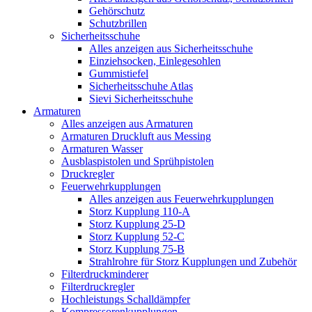
Gehörschutz
Schutzbrillen
Sicherheitsschuhe
Alles anzeigen aus Sicherheitsschuhe
Einziehsocken, Einlegesohlen
Gummistiefel
Sicherheitsschuhe Atlas
Sievi Sicherheitsschuhe
Armaturen
Alles anzeigen aus Armaturen
Armaturen Druckluft aus Messing
Armaturen Wasser
Ausblaspistolen und Sprühpistolen
Druckregler
Feuerwehrkupplungen
Alles anzeigen aus Feuerwehrkupplungen
Storz Kupplung 110-A
Storz Kupplung 25-D
Storz Kupplung 52-C
Storz Kupplung 75-B
Strahlrohre für Storz Kupplungen und Zubehör
Filterdruckminderer
Filterdruckregler
Hochleistungs Schalldämpfer
Kompressorenkupplungen