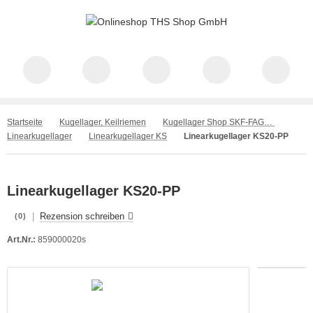
Startseite
Kugellager, Keilriemen
Kugellager Shop SKF-FAG-INA-GMN-NKE
Linearkugellager
Linearkugellager KS
Linearkugellager KS20-PP
Linearkugellager KS20-PP
|
Rezension schreiben
(0)
Art.Nr.:
859000020s